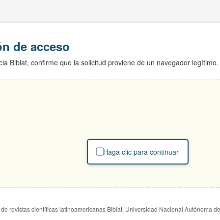
ión de acceso
ia Biblat, confirme que la solicitud proviene de un navegador legítimo.
Haga clic para continuar
de revistas científicas latinoamericanas Biblat. Universidad Nacional Autónoma d