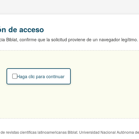
ión de acceso
ia Biblat, confirme que la solicitud proviene de un navegador legítimo.
Haga clic para continuar
de revistas científicas latinoamericanas Biblat. Universidad Nacional Autónoma d