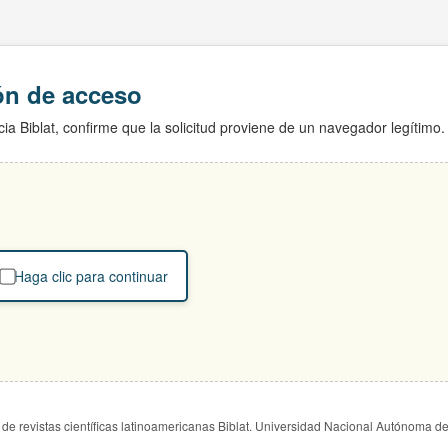
ión de acceso
ia Biblat, confirme que la solicitud proviene de un navegador legítimo.
Haga clic para continuar
de revistas científicas latinoamericanas Biblat. Universidad Nacional Autónoma d