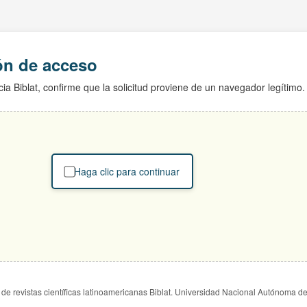
ión de acceso
ia Biblat, confirme que la solicitud proviene de un navegador legítimo.
Haga clic para continuar
de revistas científicas latinoamericanas Biblat. Universidad Nacional Autónoma d