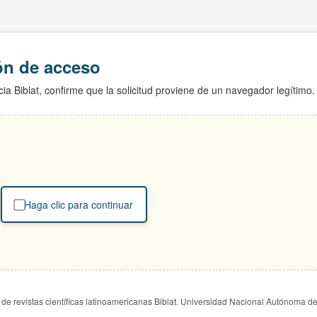
ión de acceso
ia Biblat, confirme que la solicitud proviene de un navegador legítimo.
Haga clic para continuar
de revistas científicas latinoamericanas Biblat. Universidad Nacional Autónoma d