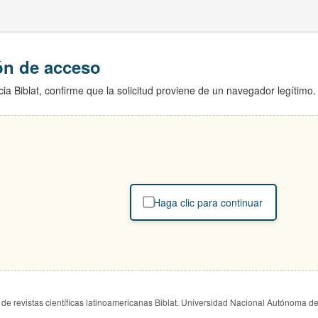
ión de acceso
ia Biblat, confirme que la solicitud proviene de un navegador legítimo.
Haga clic para continuar
de revistas científicas latinoamericanas Biblat. Universidad Nacional Autónoma d