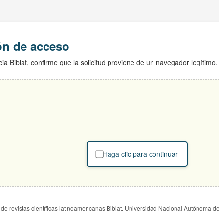
ión de acceso
ia Biblat, confirme que la solicitud proviene de un navegador legítimo.
Haga clic para continuar
de revistas científicas latinoamericanas Biblat. Universidad Nacional Autónoma d