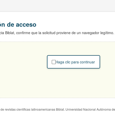
ión de acceso
ia Biblat, confirme que la solicitud proviene de un navegador legítimo.
Haga clic para continuar
de revistas científicas latinoamericanas Biblat. Universidad Nacional Autónoma d