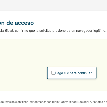
ión de acceso
ia Biblat, confirme que la solicitud proviene de un navegador legítimo.
Haga clic para continuar
de revistas científicas latinoamericanas Biblat. Universidad Nacional Autónoma d