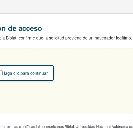
ión de acceso
ia Biblat, confirme que la solicitud proviene de un navegador legítimo.
Haga clic para continuar
de revistas científicas latinoamericanas Biblat. Universidad Nacional Autónoma d