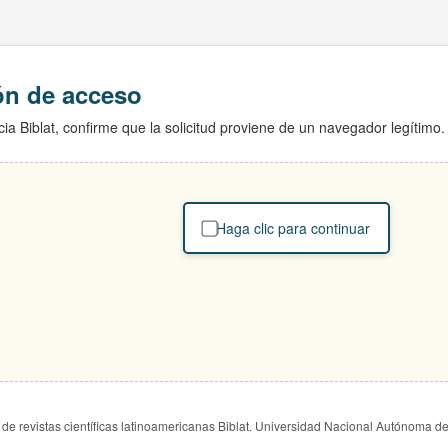
ión de acceso
ia Biblat, confirme que la solicitud proviene de un navegador legítimo.
Haga clic para continuar
de revistas científicas latinoamericanas Biblat. Universidad Nacional Autónoma d