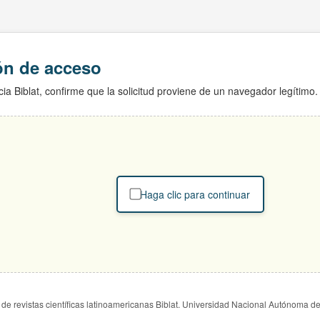
ión de acceso
ia Biblat, confirme que la solicitud proviene de un navegador legítimo.
Haga clic para continuar
de revistas científicas latinoamericanas Biblat. Universidad Nacional Autónoma d