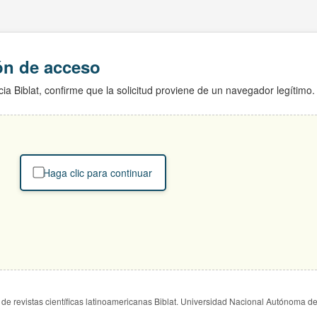
ión de acceso
ia Biblat, confirme que la solicitud proviene de un navegador legítimo.
Haga clic para continuar
de revistas científicas latinoamericanas Biblat. Universidad Nacional Autónoma d