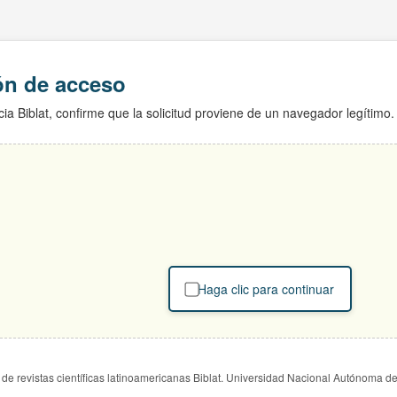
ión de acceso
ia Biblat, confirme que la solicitud proviene de un navegador legítimo.
Haga clic para continuar
de revistas científicas latinoamericanas Biblat. Universidad Nacional Autónoma d