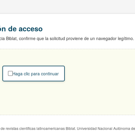
ión de acceso
ia Biblat, confirme que la solicitud proviene de un navegador legítimo.
Haga clic para continuar
de revistas científicas latinoamericanas Biblat. Universidad Nacional Autónoma d