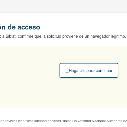
ión de acceso
ia Biblat, confirme que la solicitud proviene de un navegador legítimo.
Haga clic para continuar
de revistas científicas latinoamericanas Biblat. Universidad Nacional Autónoma d