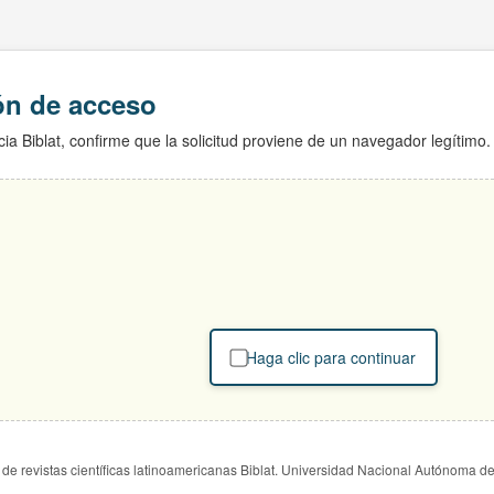
ión de acceso
ia Biblat, confirme que la solicitud proviene de un navegador legítimo.
Haga clic para continuar
de revistas científicas latinoamericanas Biblat. Universidad Nacional Autónoma d