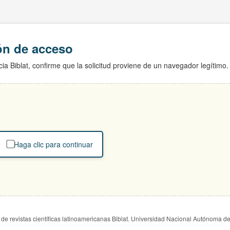
ión de acceso
ia Biblat, confirme que la solicitud proviene de un navegador legítimo.
Haga clic para continuar
de revistas científicas latinoamericanas Biblat. Universidad Nacional Autónoma d