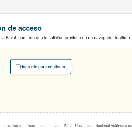
ión de acceso
ia Biblat, confirme que la solicitud proviene de un navegador legítimo.
Haga clic para continuar
de revistas científicas latinoamericanas Biblat. Universidad Nacional Autónoma d