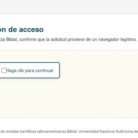
ión de acceso
ia Biblat, confirme que la solicitud proviene de un navegador legítimo.
Haga clic para continuar
de revistas científicas latinoamericanas Biblat. Universidad Nacional Autónoma d