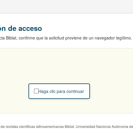
ión de acceso
ia Biblat, confirme que la solicitud proviene de un navegador legítimo.
Haga clic para continuar
de revistas científicas latinoamericanas Biblat. Universidad Nacional Autónoma d