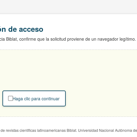
ión de acceso
ia Biblat, confirme que la solicitud proviene de un navegador legítimo.
Haga clic para continuar
de revistas científicas latinoamericanas Biblat. Universidad Nacional Autónoma d