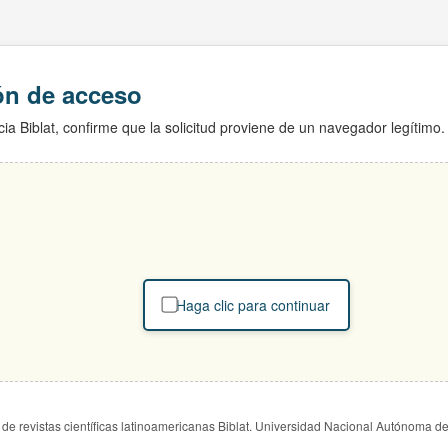
ión de acceso
ia Biblat, confirme que la solicitud proviene de un navegador legítimo.
Haga clic para continuar
de revistas científicas latinoamericanas Biblat. Universidad Nacional Autónoma d