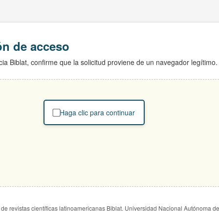
ión de acceso
ia Biblat, confirme que la solicitud proviene de un navegador legítimo.
Haga clic para continuar
de revistas científicas latinoamericanas Biblat. Universidad Nacional Autónoma d