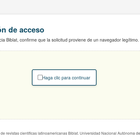
ión de acceso
ia Biblat, confirme que la solicitud proviene de un navegador legítimo.
Haga clic para continuar
de revistas científicas latinoamericanas Biblat. Universidad Nacional Autónoma d