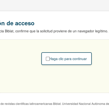
ión de acceso
ia Biblat, confirme que la solicitud proviene de un navegador legítimo.
Haga clic para continuar
de revistas científicas latinoamericanas Biblat. Universidad Nacional Autónoma d