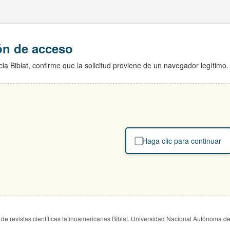
ión de acceso
ia Biblat, confirme que la solicitud proviene de un navegador legítimo.
Haga clic para continuar
de revistas científicas latinoamericanas Biblat. Universidad Nacional Autónoma d