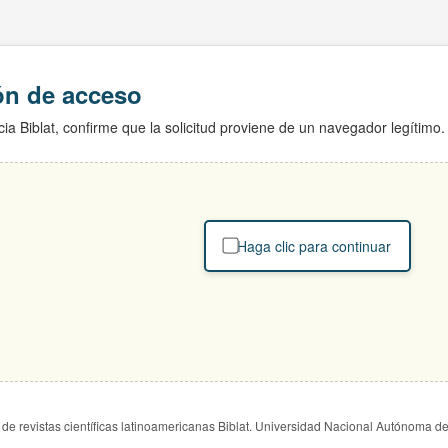
ión de acceso
ia Biblat, confirme que la solicitud proviene de un navegador legítimo.
Haga clic para continuar
de revistas científicas latinoamericanas Biblat. Universidad Nacional Autónoma d