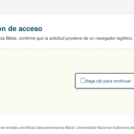
ión de acceso
ia Biblat, confirme que la solicitud proviene de un navegador legítimo.
Haga clic para continuar
de revistas científicas latinoamericanas Biblat. Universidad Nacional Autónoma d