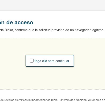
ión de acceso
ia Biblat, confirme que la solicitud proviene de un navegador legítimo.
Haga clic para continuar
de revistas científicas latinoamericanas Biblat. Universidad Nacional Autónoma d