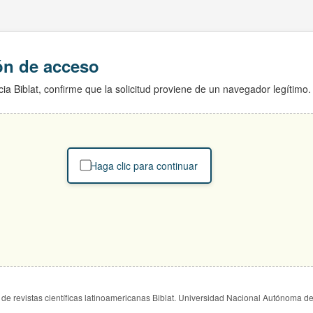
ión de acceso
ia Biblat, confirme que la solicitud proviene de un navegador legítimo.
Haga clic para continuar
de revistas científicas latinoamericanas Biblat. Universidad Nacional Autónoma d