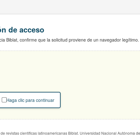
ión de acceso
ia Biblat, confirme que la solicitud proviene de un navegador legítimo.
Haga clic para continuar
de revistas científicas latinoamericanas Biblat. Universidad Nacional Autónoma d