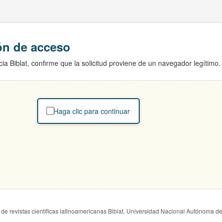
ión de acceso
ia Biblat, confirme que la solicitud proviene de un navegador legítimo.
Haga clic para continuar
de revistas científicas latinoamericanas Biblat. Universidad Nacional Autónoma d