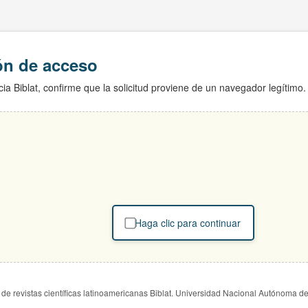
ión de acceso
ia Biblat, confirme que la solicitud proviene de un navegador legítimo.
Haga clic para continuar
de revistas científicas latinoamericanas Biblat. Universidad Nacional Autónoma d