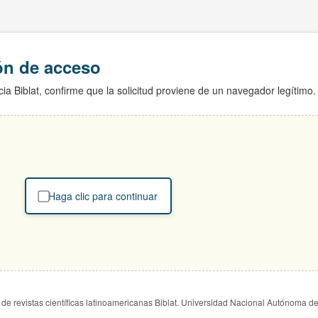
ión de acceso
ia Biblat, confirme que la solicitud proviene de un navegador legítimo.
Haga clic para continuar
de revistas científicas latinoamericanas Biblat. Universidad Nacional Autónoma d