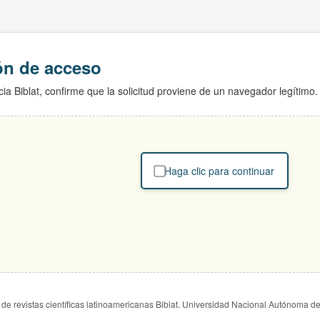
ión de acceso
ia Biblat, confirme que la solicitud proviene de un navegador legítimo.
Haga clic para continuar
de revistas científicas latinoamericanas Biblat. Universidad Nacional Autónoma d