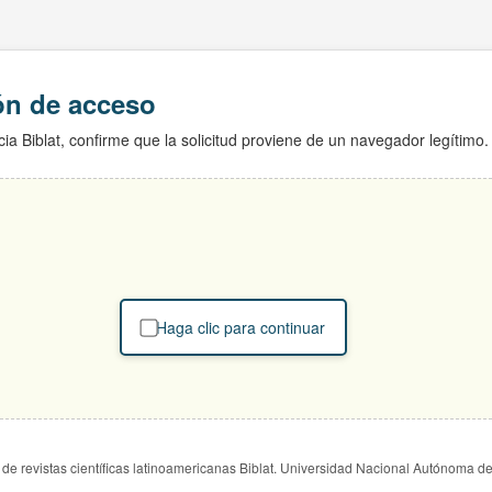
ión de acceso
ia Biblat, confirme que la solicitud proviene de un navegador legítimo.
Haga clic para continuar
de revistas científicas latinoamericanas Biblat. Universidad Nacional Autónoma d