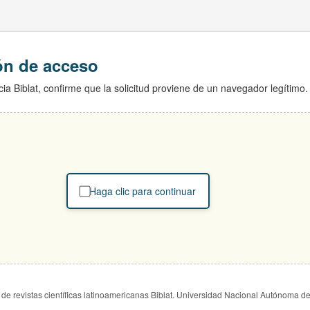
ión de acceso
ia Biblat, confirme que la solicitud proviene de un navegador legítimo.
Haga clic para continuar
de revistas científicas latinoamericanas Biblat. Universidad Nacional Autónoma d