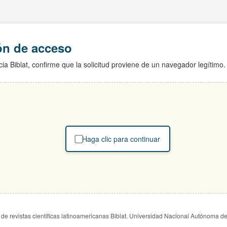
ión de acceso
ia Biblat, confirme que la solicitud proviene de un navegador legítimo.
Haga clic para continuar
de revistas científicas latinoamericanas Biblat. Universidad Nacional Autónoma d