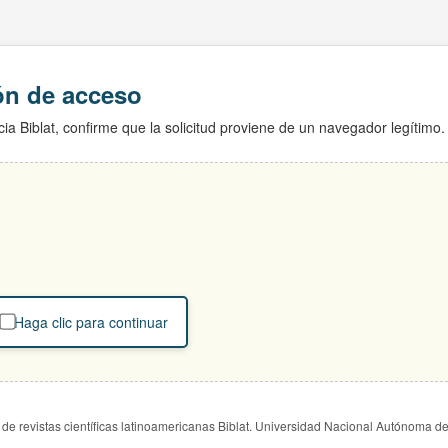
ión de acceso
ia Biblat, confirme que la solicitud proviene de un navegador legítimo.
Haga clic para continuar
de revistas científicas latinoamericanas Biblat. Universidad Nacional Autónoma d