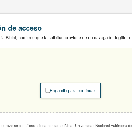
ión de acceso
ia Biblat, confirme que la solicitud proviene de un navegador legítimo.
Haga clic para continuar
de revistas científicas latinoamericanas Biblat. Universidad Nacional Autónoma d