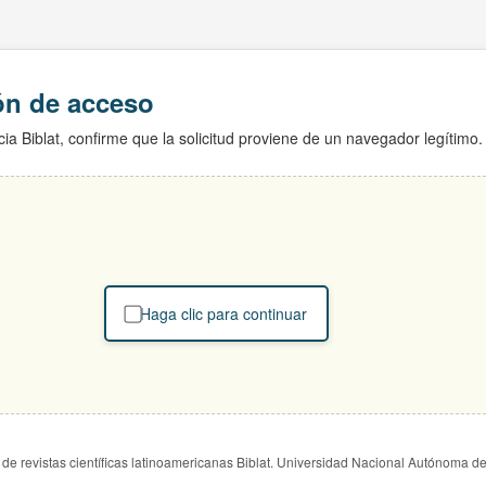
ión de acceso
ia Biblat, confirme que la solicitud proviene de un navegador legítimo.
Haga clic para continuar
de revistas científicas latinoamericanas Biblat. Universidad Nacional Autónoma d