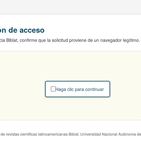
ión de acceso
ia Biblat, confirme que la solicitud proviene de un navegador legítimo.
Haga clic para continuar
de revistas científicas latinoamericanas Biblat. Universidad Nacional Autónoma d