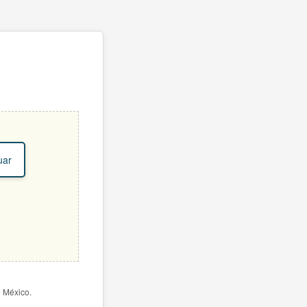
uar
e México.