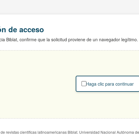
ión de acceso
ia Biblat, confirme que la solicitud proviene de un navegador legítimo.
Haga clic para continuar
de revistas científicas latinoamericanas Biblat. Universidad Nacional Autónoma d