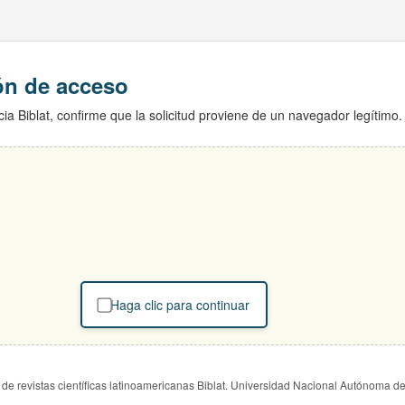
ión de acceso
ia Biblat, confirme que la solicitud proviene de un navegador legítimo.
Haga clic para continuar
de revistas científicas latinoamericanas Biblat. Universidad Nacional Autónoma d