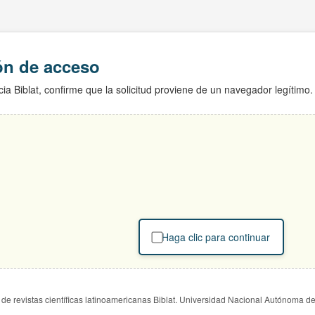
ión de acceso
ia Biblat, confirme que la solicitud proviene de un navegador legítimo.
Haga clic para continuar
de revistas científicas latinoamericanas Biblat. Universidad Nacional Autónoma d