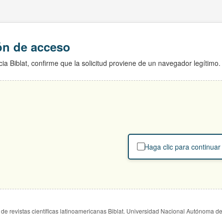
ión de acceso
ia Biblat, confirme que la solicitud proviene de un navegador legítimo.
Haga clic para continuar
de revistas científicas latinoamericanas Biblat. Universidad Nacional Autónoma d