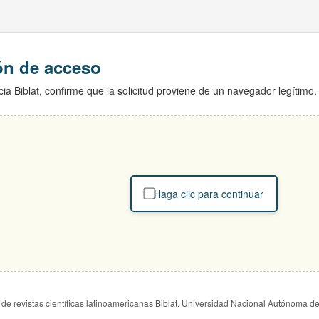
ión de acceso
ia Biblat, confirme que la solicitud proviene de un navegador legítimo.
Haga clic para continuar
de revistas científicas latinoamericanas Biblat. Universidad Nacional Autónoma d