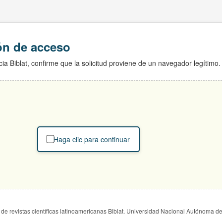
ión de acceso
ia Biblat, confirme que la solicitud proviene de un navegador legítimo.
Haga clic para continuar
de revistas científicas latinoamericanas Biblat. Universidad Nacional Autónoma d